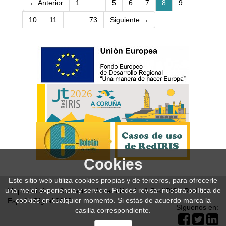
(current)
← Anterior
1
…
5
6
7
8
9
10
11
…
73
Siguiente →
Cookies
Este sitio web utiliza cookies propias y de terceros, para ofrecerle
una mejor experiencia y servicio. Puedes revisar nuestra política de
Mapa del sitio
Contacto
Accesibilidad
© RedIRIS
Red.es
cookies en cualquier momento. Si estás de acuerdo marca la
España Digital 2026
Síguenos en:
casilla correspondiente.