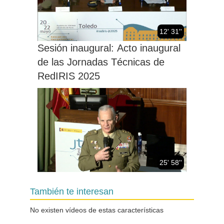
12' 31''
Sesión inaugural: Acto inaugural
de las Jornadas Técnicas de
RedIRIS 2025
25' 58''
El valor estratégico de la
También te interesan
información en el Ministerio de
Defensa
No existen vídeos de estas características