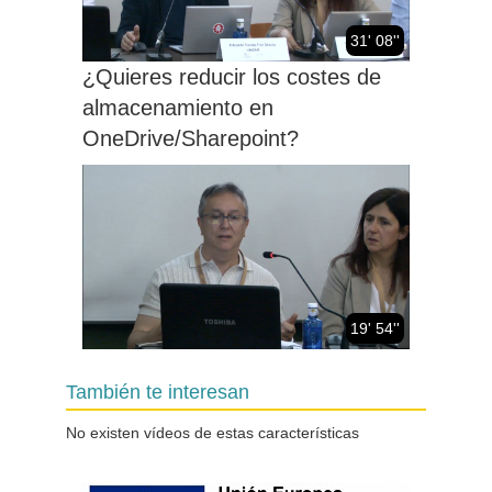
31' 08''
¿Quieres reducir los costes de
almacenamiento en
OneDrive/Sharepoint?
19' 54''
Apaga y vámonos. Reflexiones
También te interesan
sobre servicios, costes y
responsabilidad
No existen vídeos de estas características