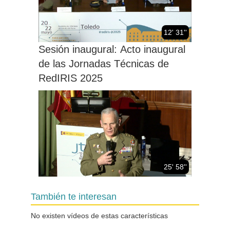
12' 31''
Sesión inaugural: Acto inaugural
de las Jornadas Técnicas de
RedIRIS 2025
25' 58''
El valor estratégico de la
También te interesan
información en el Ministerio de
Defensa
No existen vídeos de estas características