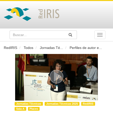
Buscar
Enviar
Buscar
Toggle
naviga
RedIRIS
Todos
Jornadas Té
...
Perfiles de autor e
...
Jornadas Técnicas
Jornadas Técnicas 2025
RedIRIS
Sala A
Places