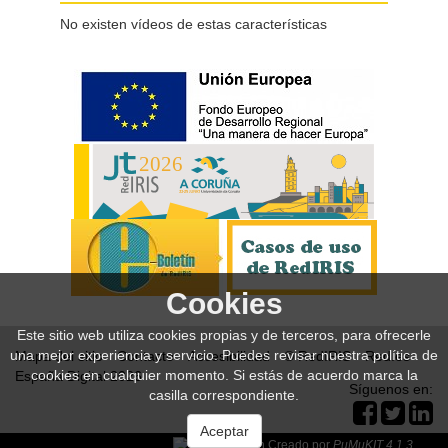
No existen vídeos de estas características
68' 39''
Guía de criterios para la
especificación de instalaciones
ante los nuevos retos
"inteligentes"
Cookies
Este sitio web utiliza cookies propias y de terceros, para ofrecerle
una mejor experiencia y servicio. Puedes revisar nuestra política de
Mapa del sitio
Contacto
Accesibilidad
© RedIRIS
Red.es
cookies en cualquier momento. Si estás de acuerdo marca la
España Digital 2026
Síguenos en:
casilla correspondiente.
13' 05''
Middleware - Identidad
Aceptar
Creado por
PuMuKIT 4.1.3