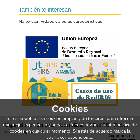
Sesión de presentación de los
También te interesan
Grupos de Trabajo y Charlas
Relámpago
No existen vídeos de estas características
7' 13''
Propuesta M-IRIS "Mercado
Intercambio de Recursos
Informáticos"
Cookies
Este sitio web utiliza cookies propias y de terceros, para ofrecerle
una mejor experiencia y servicio. Puedes revisar nuestra política de
Mapa del sitio
Contacto
Accesibilidad
© RedIRIS
Red.es
cookies en cualquier momento. Si estás de acuerdo marca la
España Digital 2026
Síguenos en:
casilla correspondiente.