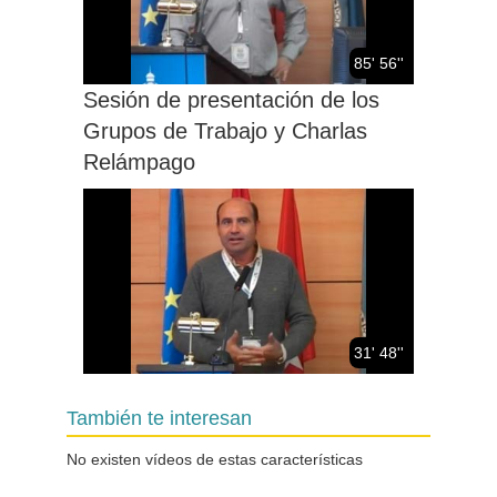
85' 56''
Sesión de presentación de los
Grupos de Trabajo y Charlas
Relámpago
31' 48''
Sesión de presentación de los
También te interesan
Grupos de Trabajo y Charlas
Relámpago
No existen vídeos de estas características