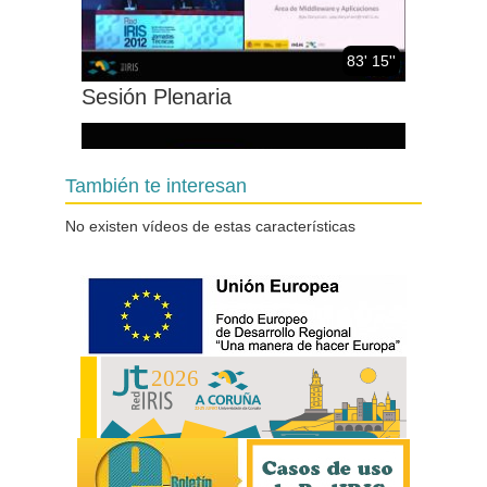
83' 15''
Sesión Plenaria
También te interesan
No existen vídeos de estas características
49' 07''
Participaciones relámpago (I)
sobre
servicios/proyectos/actividades
de instituciones