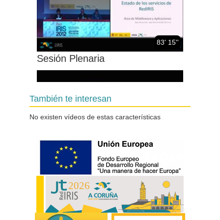
83' 15''
Sesión Plenaria
También te interesan
No existen vídeos de estas características
49' 07''
Participaciones relámpago (I)
sobre
servicios/proyectos/actividades
de instituciones