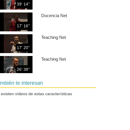
39' 14''
Docencia Net
17' 16''
Teaching Net
17' 20''
Teaching Net
26' 38''
Teaching Net
mbién te interesan
32' 31''
 existen vídeos de estas características
Teaching Net
23' 06''
Teaching Net