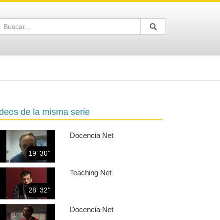
Buscar
Enviar
Buscar
deos de la misma serie
Docencia Net
19' 30''
Teaching Net
28' 32''
Docencia Net