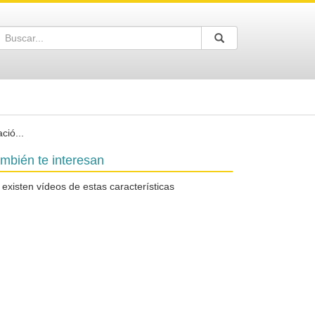
Buscar
Enviar
Buscar
ació
...
mbién te interesan
 existen vídeos de estas características