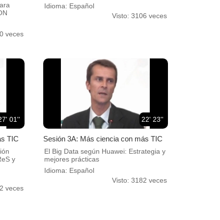
para
Idioma: Español
EON
Visto: 3106 veces
20 veces
27' 01''
22' 23''
ás TIC
Sesión 3A: Más ciencia con más TIC
ión
El Big Data según Huawei: Estrategia y
ReS y
mejores prácticas
Idioma: Español
Visto: 3182 veces
82 veces