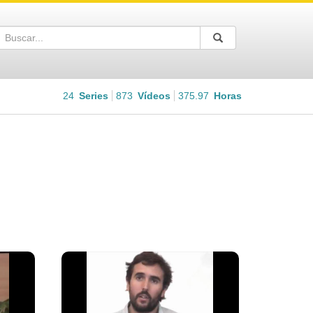
Buscar
Enviar
Buscar
24
Series
873
Vídeos
375.97
Horas