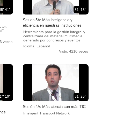
45' 41''
31' 13''
Sesion 5A: Más inteligencia y
eficiencia en nuestras instituciones
utor,
et"
Herramienta para la gestión integral y
centralizada del material multimedia
generado por congresos y eventos.
13 veces
Idioma: Español
Visto: 4210 veces
27' 19''
31' 25''
Sesión 4A: Más ciencia con más TIC
ones
Inteligent Transport Network