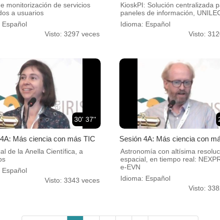
e monitorización de servicios
KioskPI: Solución centralizada 
dos a usuarios
paneles de información, UNIL
: Español
Idioma: Español
Visto: 3297 veces
Visto: 31
30' 37''
 4A: Más ciencia con más TIC
Sesión 4A: Más ciencia con m
al de la Anella Científica, a
Astronomía con altísima resoluc
ps
espacial, en tiempo real: NEXP
e-EVN
: Español
Idioma: Español
Visto: 3343 veces
Visto: 33