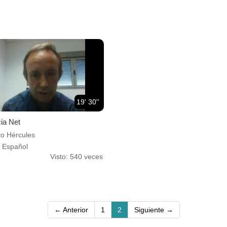
19' 30''
ia Net
to Hércules
: Español
Visto: 540 veces
(current)
← Anterior
1
2
Siguiente →