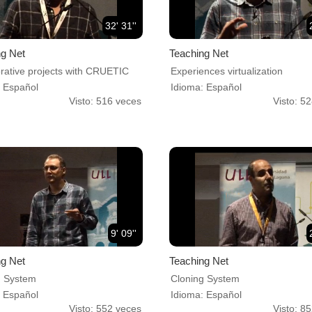
32' 31''
ng Net
Teaching Net
rative projects with CRUETIC
Experiences virtualization
: Español
Idioma: Español
Visto: 516 veces
Visto: 5
9' 09''
ng Net
Teaching Net
g System
Cloning System
: Español
Idioma: Español
Visto: 552 veces
Visto: 8