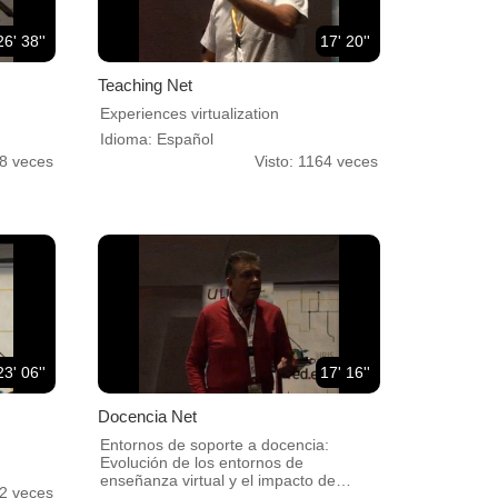
26' 38''
17' 20''
Teaching Net
Experiences virtualization
Idioma: Español
28 veces
Visto: 1164 veces
23' 06''
17' 16''
Docencia Net
Entornos de soporte a docencia:
Evolución de los entornos de
enseñanza virtual y el impacto de
52 veces
estándares