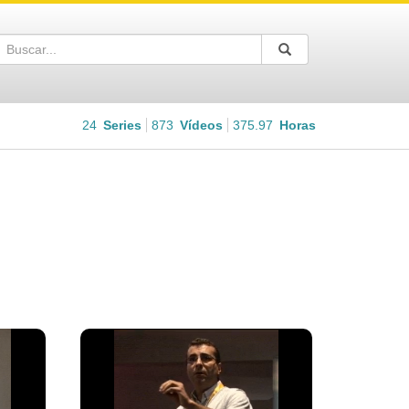
Buscar
Enviar
Buscar
24
Series
873
Vídeos
375.97
Horas