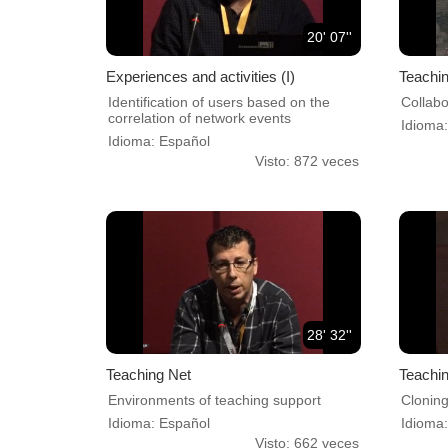
20' 07''
Experiences and activities (I)
Teachi
Identification of users based on the
Collabo
correlation of network events
Idioma
Idioma: Español
Visto: 872 veces
28' 32''
Teaching Net
Teachi
Environments of teaching support
Clonin
Idioma: Español
Idioma
Visto: 662 veces