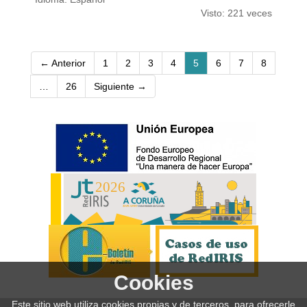
Visto: 221 veces
(current)
← Anterior
1
2
3
4
5
6
7
8
…
26
Siguiente →
Cookies
Este sitio web utiliza cookies propias y de terceros, para ofrecerle