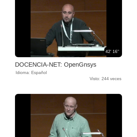
42' 16''
DOCENCIA-NET: OpenGnsys
Idioma: Español
Visto: 244 veces